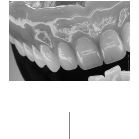
AUSSENTELESKOP
...
TOTALPROTHETIK
...